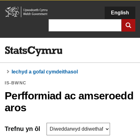
Llywodraeth
English
Cymru
Chwilio
Iechyd a gofal cymdeithasol
IS-BWNC
Perfformiad ac amseroedd
aros
Trefnu yn ôl