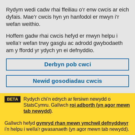
Skip to main content
Rydym wedi cadw rhai ffeiliau o’r enw cwcis ar eich
dyfais. Mae’r cwcis hyn yn hanfodol er mwyn i’r
wefan weithio.
Hoffem gadw rhai cwcis hefyd er mwyn helpu i
wella’r wefan trwy gasglu ac adrodd gwybodaeth
am y ffordd yr ydych yn ei defnyddio.
Derbyn pob cwci
Newid gosodiadau cwcis
Rydych chi'n edrych ar fersiwn newydd o
BETA
StatsCymru. Gallwch
roi adborth (yn agor mewn
tab newydd)
.
Gallwch hefyd
gymryd rhan mewn ymchwil defnyddwyr
i'n helpu i wella'r gwasanaeth (yn agor mewn tab newydd).