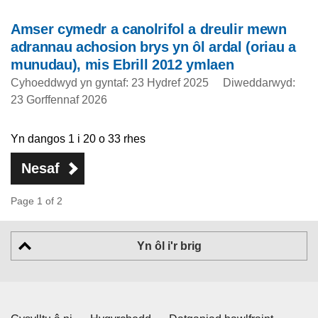
Amser cymedr a canolrifol a dreulir mewn
adrannau achosion brys yn ôl ardal (oriau a
munudau), mis Ebrill 2012 ymlaen
Cyhoeddwyd yn gyntaf: 23 Hydref 2025
Diweddarwyd:
23 Gorffennaf 2026
Yn dangos 1 i 20 o 33 rhes
Nesaf
Page 1 of 2
Yn ôl i'r brig