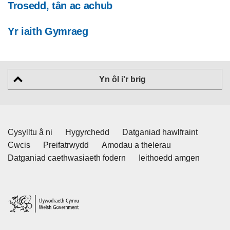
Trosedd, tân ac achub
Yr iaith Gymraeg
Yn ôl i'r brig
Cysylltu â ni
Hygyrchedd
Datganiad hawlfraint
Cwcis
Preifatrwydd
Amodau a thelerau
Datganiad caethwasiaeth fodern
Ieithoedd amgen