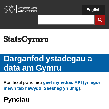
Llywodraeth
English
Cymru
Chwilio
Darganfod ystadegau a
data am Gymru
Pori fesul pwnc neu
gael mynediad API (yn agor
mewn tab newydd, Saesneg yn unig)
.
Pynciau