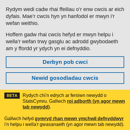
Skip to main content
Rydym wedi cadw rhai ffeiliau o’r enw cwcis ar eich
dyfais. Mae’r cwcis hyn yn hanfodol er mwyn i’r
wefan weithio.
Hoffem gadw rhai cwcis hefyd er mwyn helpu i
wella’r wefan trwy gasglu ac adrodd gwybodaeth
am y ffordd yr ydych yn ei defnyddio.
Derbyn pob cwci
Newid gosodiadau cwcis
Rydych chi'n edrych ar fersiwn newydd o
BETA
StatsCymru. Gallwch
roi adborth (yn agor mewn
tab newydd)
.
Gallwch hefyd
gymryd rhan mewn ymchwil defnyddwyr
i'n helpu i wella'r gwasanaeth (yn agor mewn tab newydd).