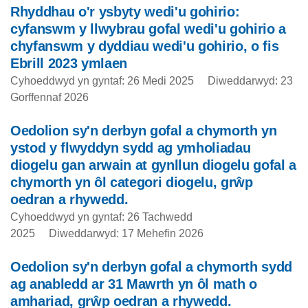
Rhyddhau o'r ysbyty wedi'u gohirio:
cyfanswm y llwybrau gofal wedi'u gohirio a
chyfanswm y dyddiau wedi'u gohirio, o fis
Ebrill 2023 ymlaen
Cyhoeddwyd yn gyntaf: 26 Medi 2025
Diweddarwyd: 23
Gorffennaf 2026
Oedolion sy'n derbyn gofal a chymorth yn
ystod y flwyddyn sydd ag ymholiadau
diogelu gan arwain at gynllun diogelu gofal a
chymorth yn ôl categori diogelu, grŵp
oedran a rhywedd.
Cyhoeddwyd yn gyntaf: 26 Tachwedd
2025
Diweddarwyd: 17 Mehefin 2026
Oedolion sy'n derbyn gofal a chymorth sydd
ag anabledd ar 31 Mawrth yn ôl math o
amhariad, grŵp oedran a rhywedd.