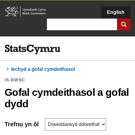
Llywodraeth
English
Cymru
Chwilio
Iechyd a gofal cymdeithasol
IS-BWNC
Gofal cymdeithasol a gofal
dydd
Trefnu yn ôl