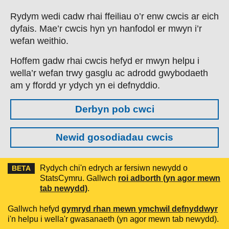
Skip to main content
Rydym wedi cadw rhai ffeiliau o’r enw cwcis ar eich
dyfais. Mae’r cwcis hyn yn hanfodol er mwyn i’r
wefan weithio.
Hoffem gadw rhai cwcis hefyd er mwyn helpu i
wella’r wefan trwy gasglu ac adrodd gwybodaeth
am y ffordd yr ydych yn ei defnyddio.
Derbyn pob cwci
Newid gosodiadau cwcis
Rydych chi'n edrych ar fersiwn newydd o
BETA
StatsCymru. Gallwch
roi adborth (yn agor mewn
tab newydd)
.
Gallwch hefyd
gymryd rhan mewn ymchwil defnyddwyr
i'n helpu i wella'r gwasanaeth (yn agor mewn tab newydd).