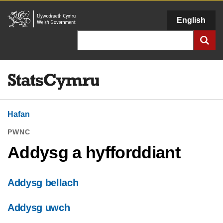
Llywodraeth
English
Cymru
Chwilio
Hafan
PWNC
Addysg a hyfforddiant
Addysg bellach
Addysg uwch