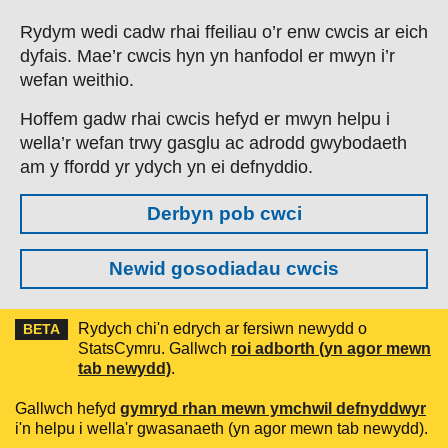
Skip to main content
Rydym wedi cadw rhai ffeiliau o’r enw cwcis ar eich
dyfais. Mae’r cwcis hyn yn hanfodol er mwyn i’r
wefan weithio.
Hoffem gadw rhai cwcis hefyd er mwyn helpu i
wella’r wefan trwy gasglu ac adrodd gwybodaeth
am y ffordd yr ydych yn ei defnyddio.
Derbyn pob cwci
Newid gosodiadau cwcis
Rydych chi'n edrych ar fersiwn newydd o
BETA
StatsCymru. Gallwch
roi adborth (yn agor mewn
tab newydd)
.
Gallwch hefyd
gymryd rhan mewn ymchwil defnyddwyr
i'n helpu i wella'r gwasanaeth (yn agor mewn tab newydd).