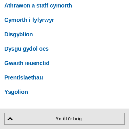
Athrawon a staff cymorth
Cymorth i fyfyrwyr
Disgyblion
Dysgu gydol oes
Gwaith ieuenctid
Prentisiaethau
Ysgolion
Yn ôl i'r brig