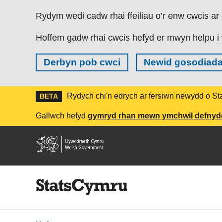
Skip to main content
Rydym wedi cadw rhai ffeiliau o’r enw cwcis ar 
Hoffem gadw rhai cwcis hefyd er mwyn helpu i 
Derbyn pob cwci
Newid gosodiada
Rydych chi'n edrych ar fersiwn newydd o S
BETA
Gallwch hefyd
gymryd rhan mewn ymchwil defny
Llywodraeth
Cymru