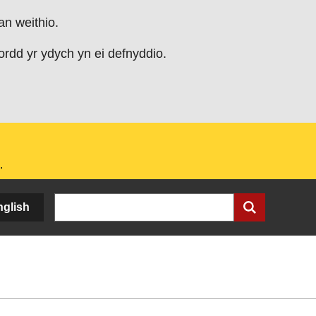
an weithio.
rdd yr ydych yn ei defnyddio.
.
Chwilio
nglish