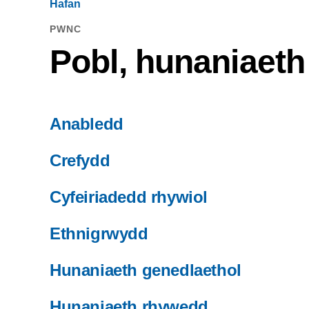
Hafan
PWNC
Pobl, hunaniaet
Anabledd
Crefydd
Cyfeiriadedd rhywiol
Ethnigrwydd
Hunaniaeth genedlaethol
Hunaniaeth rhywedd