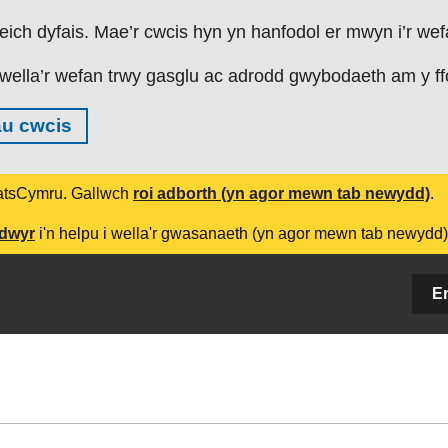
eich dyfais. Mae’r cwcis hyn yn hanfodol er mwyn i’r wef
wella’r wefan trwy gasglu ac adrodd gwybodaeth am y ffo
u cwcis
tatsCymru. Gallwch
roi adborth (yn agor mewn tab newydd)
.
ddwyr
i'n helpu i wella'r gwasanaeth (yn agor mewn tab newydd)
E