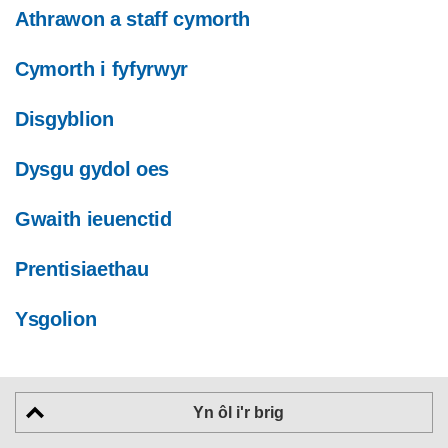
Athrawon a staff cymorth
Cymorth i fyfyrwyr
Disgyblion
Dysgu gydol oes
Gwaith ieuenctid
Prentisiaethau
Ysgolion
Yn ôl i'r brig