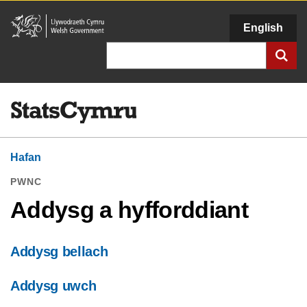
Llywodraeth
English
Cymru
Chwilio
Hafan
PWNC
Addysg a hyfforddiant
Addysg bellach
Addysg uwch