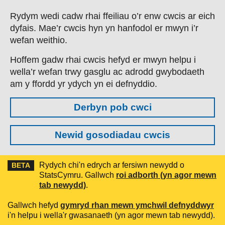
Skip to main content
Rydym wedi cadw rhai ffeiliau o’r enw cwcis ar eich
dyfais. Mae’r cwcis hyn yn hanfodol er mwyn i’r
wefan weithio.
Hoffem gadw rhai cwcis hefyd er mwyn helpu i
wella’r wefan trwy gasglu ac adrodd gwybodaeth
am y ffordd yr ydych yn ei defnyddio.
Derbyn pob cwci
Newid gosodiadau cwcis
Rydych chi'n edrych ar fersiwn newydd o
BETA
StatsCymru. Gallwch
roi adborth (yn agor mewn
tab newydd)
.
Gallwch hefyd
gymryd rhan mewn ymchwil defnyddwyr
i'n helpu i wella'r gwasanaeth (yn agor mewn tab newydd).