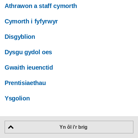
Athrawon a staff cymorth
Cymorth i fyfyrwyr
Disgyblion
Dysgu gydol oes
Gwaith ieuenctid
Prentisiaethau
Ysgolion
Yn ôl i'r brig