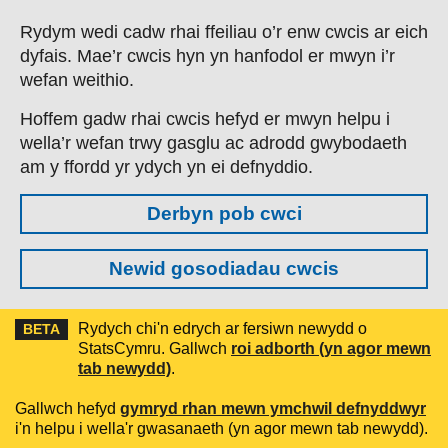
Skip to main content
Rydym wedi cadw rhai ffeiliau o’r enw cwcis ar eich
dyfais. Mae’r cwcis hyn yn hanfodol er mwyn i’r
wefan weithio.
Hoffem gadw rhai cwcis hefyd er mwyn helpu i
wella’r wefan trwy gasglu ac adrodd gwybodaeth
am y ffordd yr ydych yn ei defnyddio.
Derbyn pob cwci
Newid gosodiadau cwcis
Rydych chi'n edrych ar fersiwn newydd o
BETA
StatsCymru. Gallwch
roi adborth (yn agor mewn
tab newydd)
.
Gallwch hefyd
gymryd rhan mewn ymchwil defnyddwyr
i'n helpu i wella'r gwasanaeth (yn agor mewn tab newydd).