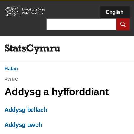
Llywodraeth
English
Cymru
Chwilio
Hafan
PWNC
Addysg a hyfforddiant
Addysg bellach
Addysg uwch