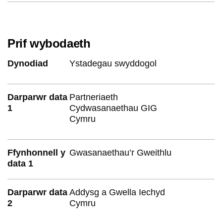
Prif wybodaeth
Dynodiad
Ystadegau swyddogol
Darparwr data
Partneriaeth
1
Cydwasanaethau GIG
Cymru
Ffynhonnell y
Gwasanaethau’r Gweithlu
data 1
Darparwr data
Addysg a Gwella Iechyd
2
Cymru