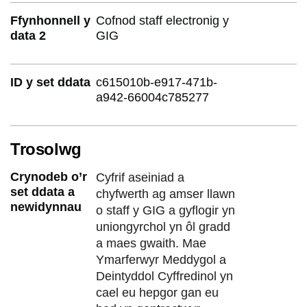
Ffynhonnell y
Cofnod staff electronig y
data 2
GIG
ID y set ddata
c615010b-e917-471b-
a942-66004c785277
Trosolwg
Crynodeb o’r
Cyfrif aseiniad a
set ddata a
chyfwerth ag amser llawn
newidynnau
o staff y GIG a gyflogir yn
uniongyrchol yn ôl gradd
a maes gwaith. Mae
Ymarferwyr Meddygol a
Deintyddol Cyffredinol yn
cael eu hepgor gan eu