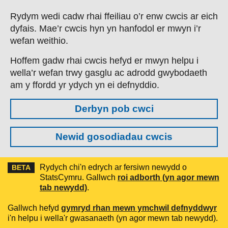
Skip to main content
Rydym wedi cadw rhai ffeiliau o’r enw cwcis ar eich
dyfais. Mae’r cwcis hyn yn hanfodol er mwyn i’r
wefan weithio.
Hoffem gadw rhai cwcis hefyd er mwyn helpu i
wella’r wefan trwy gasglu ac adrodd gwybodaeth
am y ffordd yr ydych yn ei defnyddio.
Derbyn pob cwci
Newid gosodiadau cwcis
Rydych chi'n edrych ar fersiwn newydd o
BETA
StatsCymru. Gallwch
roi adborth (yn agor mewn
tab newydd)
.
Gallwch hefyd
gymryd rhan mewn ymchwil defnyddwyr
i'n helpu i wella'r gwasanaeth (yn agor mewn tab newydd).