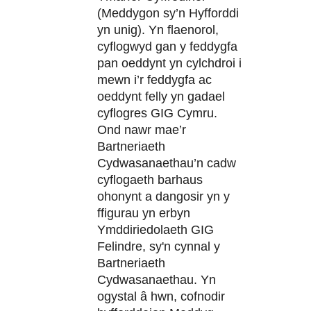
(Meddygon sy’n Hyfforddi
yn unig). Yn flaenorol,
cyflogwyd gan y feddygfa
pan oeddynt yn cylchdroi i
mewn i’r feddygfa ac
oeddynt felly yn gadael
cyflogres GIG Cymru.
Ond nawr mae’r
Bartneriaeth
Cydwasanaethau’n cadw
cyflogaeth barhaus
ohonynt a dangosir yn y
ffigurau yn erbyn
Ymddiriedolaeth GIG
Felindre, sy'n cynnal y
Bartneriaeth
Cydwasanaethau. Yn
ogystal â hwn, cofnodir