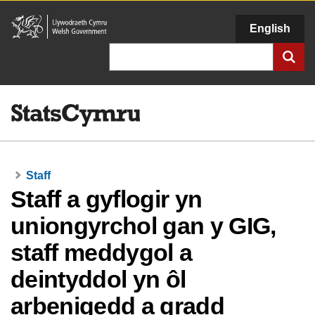
Llywodraeth
English
Cymru
Chwilio
Staff
Staff a gyflogir yn
uniongyrchol gan y GIG,
staff meddygol a
deintyddol yn ôl
arbenigedd a gradd