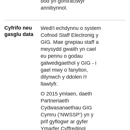
bod yn gontractwyr
annibynnol.
Cyfrifo neu
Wedi'i echdynnu o system
gasglu data
Cofnod Staff Electronig y
GIG. Mae grwpiau staff a
meysydd gwaith yn cael
eu pennu o godau
galwedigaethol y GIG - i
gael mwy o fanylion,
dilynwch y ddolen i'r
llawlyfr.
O 2015 ymlaen, daeth
Partneriaeth
Cydwasanaethau GIG
Cymru (‘NWSSP’) yn y
prif gyflogwr ar gyfer
Ymarfer Cyffredinol