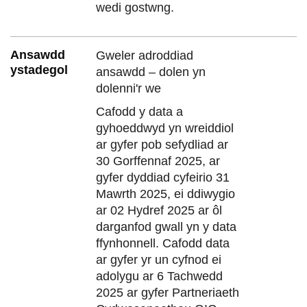
wedi gostwng.
Ansawdd
Gweler adroddiad
ystadegol
ansawdd – dolen yn
dolenni'r we
Cafodd y data a
gyhoeddwyd yn wreiddiol
ar gyfer pob sefydliad ar
30 Gorffennaf 2025, ar
gyfer dyddiad cyfeirio 31
Mawrth 2025, ei ddiwygio
ar 02 Hydref 2025 ar ôl
darganfod gwall yn y data
ffynhonnell. Cafodd data
ar gyfer yr un cyfnod ei
adolygu ar 6 Tachwedd
2025 ar gyfer Partneriaeth