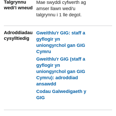
Talgrynnu
Mae swyddi cyfwerth ag
wedi'i wneud
amser llawn wedi'u
talgrynnu i 1 lle degol.
Adroddiadau
Gweithlu'r GIG: staff a
cysylltiedig
gyflogir yn
uniongyrchol gan GIG
Cymru
Gweithlu'r GIG (staff a
gyflogir yn
uniongyrchol gan GIG
Cymru): adroddiad
ansawdd
Codau Galwedigaeth y
GIG