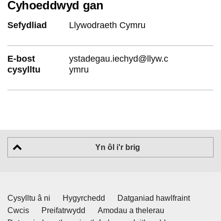
Cyhoeddwyd gan
Sefydliad
Llywodraeth Cymru
E-bost
ystadegau.iechyd@llyw.c
cysylltu
ymru
Yn ôl i'r brig
Cysylltu â ni
Hygyrchedd
Datganiad hawlfraint
Cwcis
Preifatrwydd
Amodau a thelerau