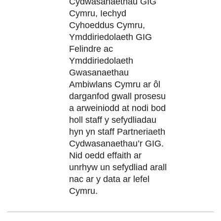
Cydwasanaethau GIG
Cymru, Iechyd
Cyhoeddus Cymru,
Ymddiriedolaeth GIG
Felindre ac
Ymddiriedolaeth
Gwasanaethau
Ambiwlans Cymru ar ôl
darganfod gwall prosesu
a arweiniodd at nodi bod
holl staff y sefydliadau
hyn yn staff Partneriaeth
Cydwasanaethau’r GIG.
Nid oedd effaith ar
unrhyw un sefydliad arall
nac ar y data ar lefel
Cymru.