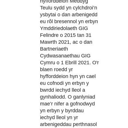
hyfforddeion Meddyg
Teulu sydd yn cylchdroi’n
ysbytai o dan arbenigedd
eu rôl bresennol yn erbyn
Ymddiriedolaeth GIG
Felindre o 2015 tan 31
Mawrth 2021, ac o dan
Bartneriaeth
Cydwasanaethau GIG
Cymru o 1 Ebrill 2021. O'r
blaen roedd yr
hyfforddeion hyn yn cael
eu cofnodi yn erbyn y
bwrdd iechyd lleol a
gynhaliodd. O ganlyniad
mae’r nifer a gofnodwyd
yn erbyn y byrddau
iechyd lleol yn yr
arbenigeddau perthnasol