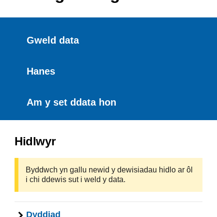
Gweld data
Hanes
Am y set ddata hon
Hidlwyr
Byddwch yn gallu newid y dewisiadau hidlo ar ôl
i chi ddewis sut i weld y data.
Dyddiad