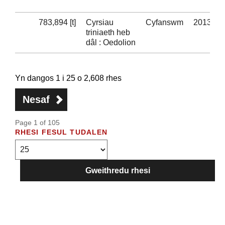
783,894 [t]
Cyrsiau
Cyfanswm
2013-14
triniaeth heb
dâl : Oedolion
Yn dangos 1 i 25 o 2,608 rhes
Nesaf
Page 1 of 105
RHESI FESUL TUDALEN
Gweithredu rhesi