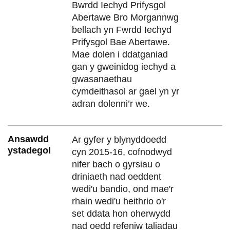
Bwrdd Iechyd Prifysgol
Abertawe Bro Morgannwg
bellach yn Fwrdd Iechyd
Prifysgol Bae Abertawe.
Mae dolen i ddatganiad
gan y gweinidog iechyd a
gwasanaethau
cymdeithasol ar gael yn yr
adran dolenni’r we.
Ansawdd
Ar gyfer y blynyddoedd
ystadegol
cyn 2015-16, cofnodwyd
nifer bach o gyrsiau o
driniaeth nad oeddent
wedi'u bandio, ond mae'r
rhain wedi'u heithrio o'r
set ddata hon oherwydd
nad oedd refeniw taliadau