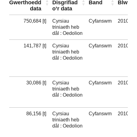
Gwerthoedd
Disgrifiad
Band
Blwyd
data
o’r data
750,684 [t]
Cyrsiau
Cyfanswm
2010-11
triniaeth heb
dâl : Oedolion
141,787 [t]
Cyrsiau
Cyfanswm
2010-11
triniaeth heb
dâl : Oedolion
30,086 [t]
Cyrsiau
Cyfanswm
2010-11
triniaeth heb
dâl : Oedolion
86,156 [t]
Cyrsiau
Cyfanswm
2010-11
triniaeth heb
dâl : Oedolion