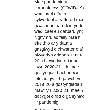
Mae pandemig y
coronafeirws (COVID-19)
wedi cael effaith
sylweddol ar y ffordd mae
gwasanaethau deintyddol
wedi cael eu darparu yng
Nghymru ac felly mae’n
effeithio ar y data a
gasglwyd o chwarter olaf
blwyddyn ariannol 2019-
20 a blwyddyn ariannol
lawn 2020-21. Lle mae
gostyngiad bach mewn
lefelau gweithgarwch yn
2019-20 a gostyngiadau
mawr yn 2020-21, mae’n
debygol o fod o ganlyniad
i’r pandemig.