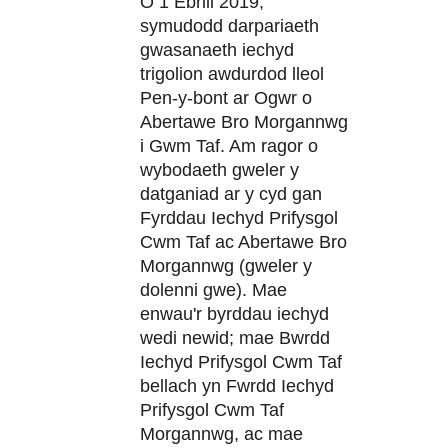
O 1 Ebrill 2019,
symudodd darpariaeth
gwasanaeth iechyd
trigolion awdurdod lleol
Pen-y-bont ar Ogwr o
Abertawe Bro Morgannwg
i Gwm Taf. Am ragor o
wybodaeth gweler y
datganiad ar y cyd gan
Fyrddau Iechyd Prifysgol
Cwm Taf ac Abertawe Bro
Morgannwg (gweler y
dolenni gwe). Mae
enwau'r byrddau iechyd
wedi newid; mae Bwrdd
Iechyd Prifysgol Cwm Taf
bellach yn Fwrdd Iechyd
Prifysgol Cwm Taf
Morgannwg, ac mae