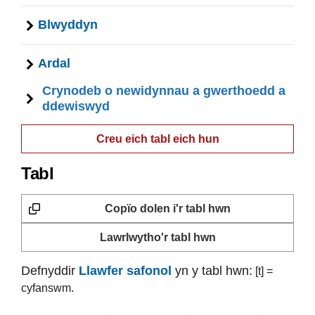
Blwyddyn
Ardal
Crynodeb o newidynnau a gwerthoedd a
ddewiswyd
Creu eich tabl eich hun
Tabl
Copïo dolen i'r tabl hwn
Lawrlwytho'r tabl hwn
Defnyddir
Llawfer safonol
yn y tabl hwn:
[t] =
cyfanswm.