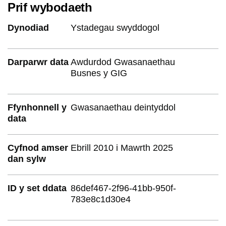
Prif wybodaeth
Dynodiad
Ystadegau swyddogol
Darparwr data
Awdurdod Gwasanaethau
Busnes y GIG
Ffynhonnell y
Gwasanaethau deintyddol
data
Cyfnod amser
Ebrill 2010 i Mawrth 2025
dan sylw
ID y set ddata
86def467-2f96-41bb-950f-
783e8c1d30e4