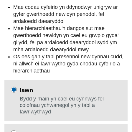
Mae codau cyfeirio yn ddynodwyr unigryw ar
gyfer gwerthoedd newidyn penodol, fel
ardaloedd daearyddol
Mae hierarchiaethau'n dangos sut mae
gwerthoedd newidyn yn cael eu grwpio gyda'i
gilydd, fel pa ardaloedd daearyddol sydd ym
mha ardaloedd daearyddol mwy
Os oes gan y tabl presennol newidynnau cudd,
ni allwch ei lawrlwytho gyda chodau cyfeirio a
hierarchiaethau
Iawn
Bydd y rhain yn cael eu cynnwys fel
colofnau ychwanegol yn y tabl a
lawrlwythwyd