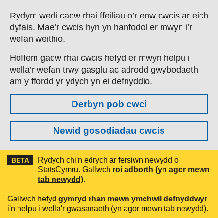
Skip to main content
Rydym wedi cadw rhai ffeiliau o’r enw cwcis ar eich
dyfais. Mae’r cwcis hyn yn hanfodol er mwyn i’r
wefan weithio.
Hoffem gadw rhai cwcis hefyd er mwyn helpu i
wella’r wefan trwy gasglu ac adrodd gwybodaeth
am y ffordd yr ydych yn ei defnyddio.
Derbyn pob cwci
Newid gosodiadau cwcis
Rydych chi'n edrych ar fersiwn newydd o
BETA
StatsCymru. Gallwch
roi adborth (yn agor mewn
tab newydd)
.
Gallwch hefyd
gymryd rhan mewn ymchwil defnyddwyr
i'n helpu i wella'r gwasanaeth (yn agor mewn tab newydd).