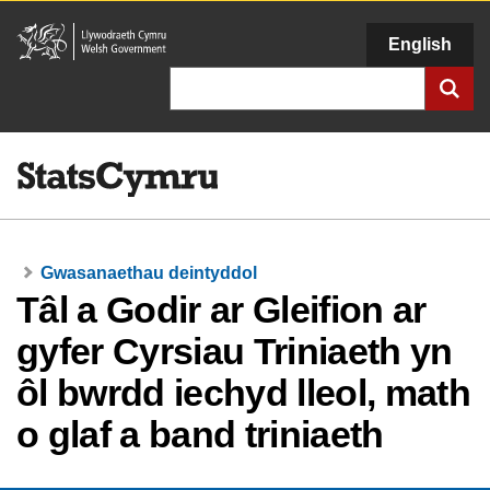
Llywodraeth
English
Cymru
Chwilio
Gwasanaethau deintyddol
Tâl a Godir ar Gleifion ar
gyfer Cyrsiau Triniaeth yn
ôl bwrdd iechyd lleol, math
o glaf a band triniaeth