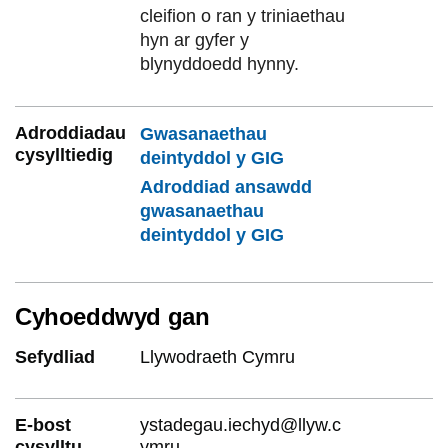
cleifion o ran y triniaethau
hyn ar gyfer y
blynyddoedd hynny.
Adroddiadau
Gwasanaethau
cysylltiedig
deintyddol y GIG
Adroddiad ansawdd
gwasanaethau
deintyddol y GIG
Cyhoeddwyd gan
Sefydliad
Llywodraeth Cymru
E-bost
ystadegau.iechyd@llyw.c
cysylltu
ymru