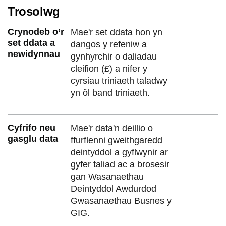
Trosolwg
Crynodeb o’r
Mae'r set ddata hon yn
set ddata a
dangos y refeniw a
newidynnau
gynhyrchir o daliadau
cleifion (£) a nifer y
cyrsiau triniaeth taladwy
yn ôl band triniaeth.
Cyfrifo neu
Mae'r data'n deillio o
gasglu data
ffurflenni gweithgaredd
deintyddol a gyflwynir ar
gyfer taliad ac a brosesir
gan Wasanaethau
Deintyddol Awdurdod
Gwasanaethau Busnes y
GIG.