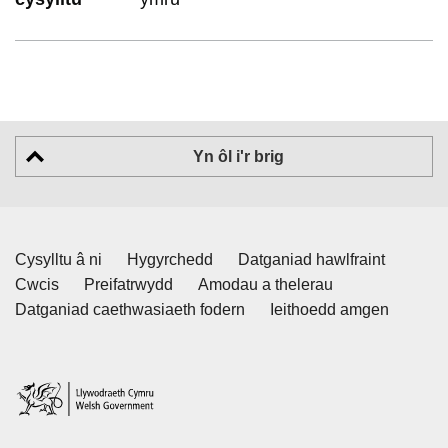
Yn ôl i'r brig
Cysylltu â ni
Hygyrchedd
Datganiad hawlfraint
Cwcis
Preifatrwydd
Amodau a thelerau
Datganiad caethwasiaeth fodern
Ieithoedd amgen