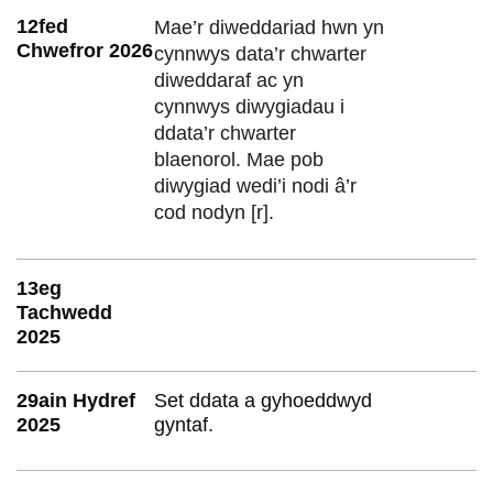
12fed
Mae’r diweddariad hwn yn
Chwefror 2026
cynnwys data’r chwarter
diweddaraf ac yn
cynnwys diwygiadau i
ddata’r chwarter
blaenorol. Mae pob
diwygiad wedi’i nodi â’r
cod nodyn [r].
13eg
Tachwedd
2025
29ain Hydref
Set ddata a gyhoeddwyd
2025
gyntaf.