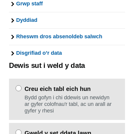
Grwp staff
Dyddiad
Rheswm dros absenoldeb salwch
Disgrifiad o’r data
Dewis sut i weld y data
Creu eich tabl eich hun
Bydd gofyn i chi ddewis un newidyn
ar gyfer colofnau'r tabl, ac un arall ar
gyfer y rhesi
Gweld y set ddata lawn