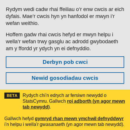
Skip to main content
Rydym wedi cadw rhai ffeiliau o’r enw cwcis ar eich
dyfais. Mae’r cwcis hyn yn hanfodol er mwyn i’r
wefan weithio.
Hoffem gadw rhai cwcis hefyd er mwyn helpu i
wella’r wefan trwy gasglu ac adrodd gwybodaeth
am y ffordd yr ydych yn ei defnyddio.
Derbyn pob cwci
Newid gosodiadau cwcis
Rydych chi'n edrych ar fersiwn newydd o
BETA
StatsCymru. Gallwch
roi adborth (yn agor mewn
tab newydd)
.
Gallwch hefyd
gymryd rhan mewn ymchwil defnyddwyr
i'n helpu i wella'r gwasanaeth (yn agor mewn tab newydd).