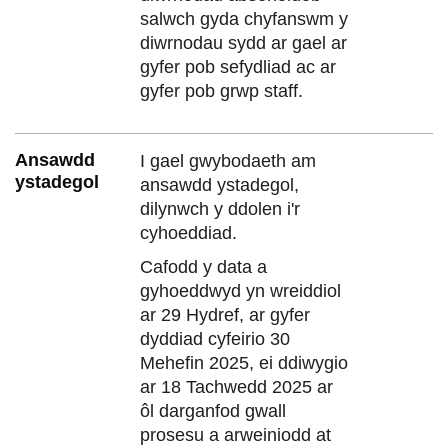
salwch gyda chyfanswm y
diwrnodau sydd ar gael ar
gyfer pob sefydliad ac ar
gyfer pob grwp staff.
Ansawdd
I gael gwybodaeth am
ystadegol
ansawdd ystadegol,
dilynwch y ddolen i'r
cyhoeddiad.
Cafodd y data a
gyhoeddwyd yn wreiddiol
ar 29 Hydref, ar gyfer
dyddiad cyfeirio 30
Mehefin 2025, ei ddiwygio
ar 18 Tachwedd 2025 ar
ôl darganfod gwall
prosesu a arweiniodd at