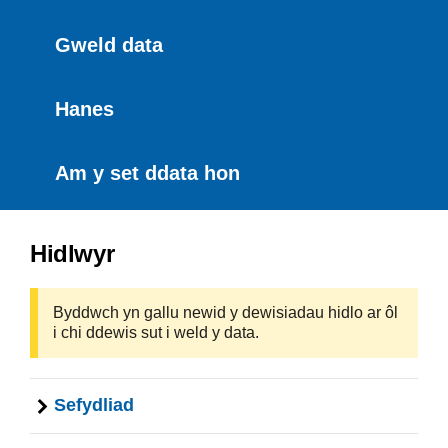
Gweld data
Hanes
Am y set ddata hon
Hidlwyr
Byddwch yn gallu newid y dewisiadau hidlo ar ôl
i chi ddewis sut i weld y data.
Sefydliad