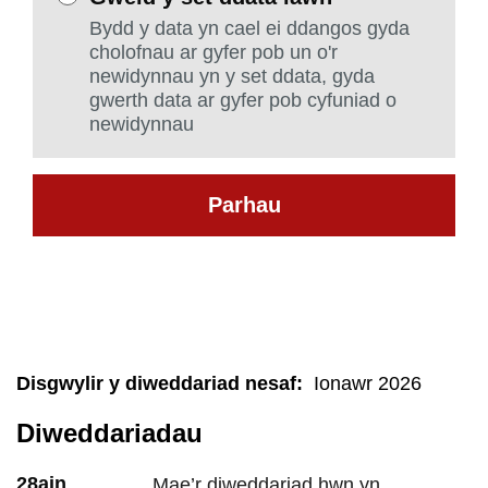
Bydd y data yn cael ei ddangos gyda
cholofnau ar gyfer pob un o'r
newidynnau yn y set ddata, gyda
gwerth data ar gyfer pob cyfuniad o
newidynnau
Parhau
Disgwylir y diweddariad nesaf
:
Ionawr 2026
Diweddariadau
28ain
Mae’r diweddariad hwn yn