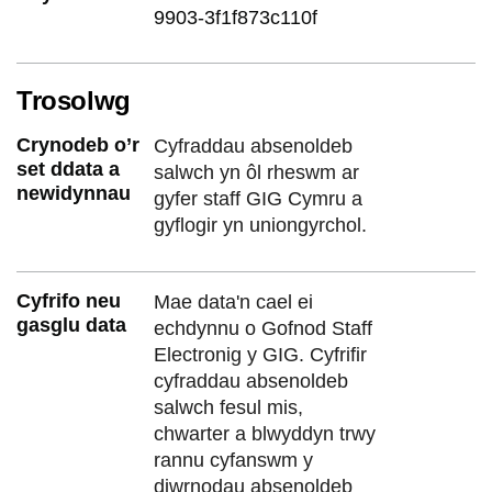
9903-3f1f873c110f
Trosolwg
Crynodeb o’r
Cyfraddau absenoldeb
set ddata a
salwch yn ôl rheswm ar
newidynnau
gyfer staff GIG Cymru a
gyflogir yn uniongyrchol.
Cyfrifo neu
Mae data'n cael ei
gasglu data
echdynnu o Gofnod Staff
Electronig y GIG. Cyfrifir
cyfraddau absenoldeb
salwch fesul mis,
chwarter a blwyddyn trwy
rannu cyfanswm y
diwrnodau absenoldeb