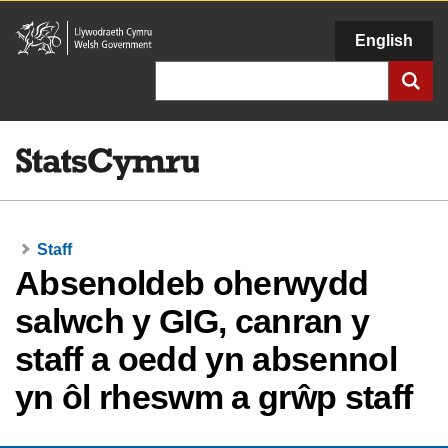
Llywodraeth
English
Cymru
Chwilio
Staff
Absenoldeb oherwydd
salwch y GIG, canran y
staff a oedd yn absennol
yn ôl rheswm a grŵp staff