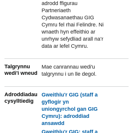
adrodd ffigurau
Partneriaeth
Cydwasanaethau GIG
Cymru fel rhai Felindre. Ni
wnaeth hyn effeithio ar
unrhyw sefydliad arall na’r
data ar lefel Cymru.
Talgrynnu
Mae canrannau wedi'u
wedi'i wneud
talgrynnu i un lle degol.
Adroddiadau
Gweithlu'r GIG (staff a
cysylltiedig
gyflogir yn
uniongyrchol gan GIG
Cymru): adroddiad
ansawdd
Gweithlu'r GIG: staff a