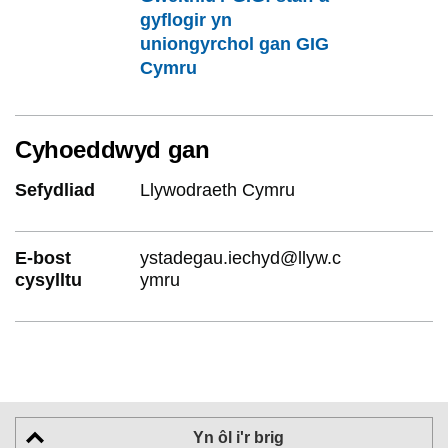
gyflogir yn
uniongyrchol gan GIG
Cymru
Cyhoeddwyd gan
Sefydliad
Llywodraeth Cymru
E-bost
ystadegau.iechyd@llyw.c
cysylltu
ymru
Yn ôl i'r brig