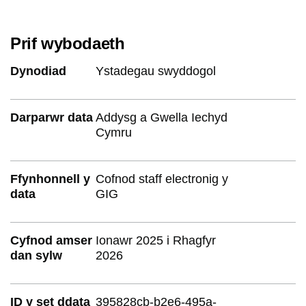
Prif wybodaeth
Dynodiad
Ystadegau swyddogol
Darparwr data
Addysg a Gwella Iechyd
Cymru
Ffynhonnell y
Cofnod staff electronig y
data
GIG
Cyfnod amser
Ionawr 2025 i Rhagfyr
dan sylw
2026
ID y set ddata
395828cb-b2e6-495a-